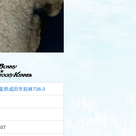
葉県成田市前林736-3
5
807