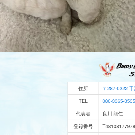
住所
〒287-0222
千
TEL
080-3365-353
代表者
良川 龍仁
登録番号
T4810817797