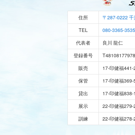
住所
〒287-0222
千
TEL
080-3365-353
代表者
良川 龍仁
登録番号
T4810817797
販売
17-印健福441-
保管
17-印健福369-
貸出
17-印健福838-
展示
22-印健福279-
訓練
22-印健福278-