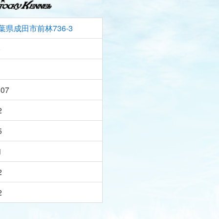
葉県成田市前林736-3
5
807
2
5
1
2
2